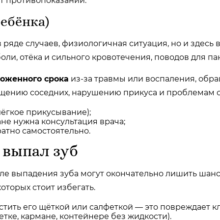
ет противопоказаний.
ребёнка)
 ряде случаев, физиологичная ситуация, но и здесь
оли, отёка и сильного кровотечения, поводов для па
оженного срока
из-за травмы или воспаления, обра
ещению соседних, нарушению прикуса и проблемам 
лёгкое прикусывание);
ане нужна консультация врача;
ратно самостоятельно.
и выпал зуб
е выпадения зуба могут окончательно лишить шанса
торых стоит избегать.
истить его щёткой или салфеткой — это повреждает 
етке, кармане, контейнере без жидкости).