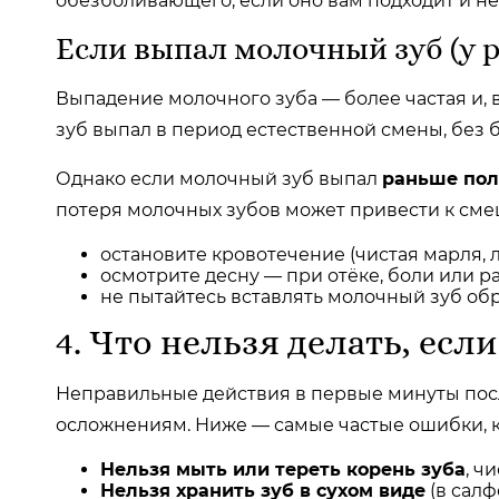
обезболивающего, если оно вам подходит и н
Если выпал молочный зуб (у 
Выпадение молочного зуба — более частая и, в
зуб выпал в период естественной смены, без б
Однако если молочный зуб выпал
раньше пол
потеря молочных зубов может привести к см
остановите кровотечение (чистая марля, 
осмотрите десну — при отёке, боли или р
не пытайтесь вставлять молочный зуб об
4. Что нельзя делать, есл
Неправильные действия в первые минуты посл
осложнениям. Ниже — самые частые ошибки, ко
Нельзя мыть или тереть корень зуба
, ч
Нельзя хранить зуб в сухом виде
(в салф