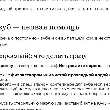
идной причины, это почти всегда сигнал, что в поло
л зуб — первая помощь
и речь о постоянном зубе и он выпал целиком, в нек
ьно.
зрослый): что делать сразу
оронку
(за «верхнюю» часть).
Не трогайте корень
— н
те его
физраствором
или
чистой прохладной водой
ики.
 всего — в специальном контейнере для зуба (если ес
ать зуб во рту за щекой (если человек в сознании и 
еале — как можно быстрее, потому что шанс сохранит
икусить стерильную марлю или чистый бинт на 10–15