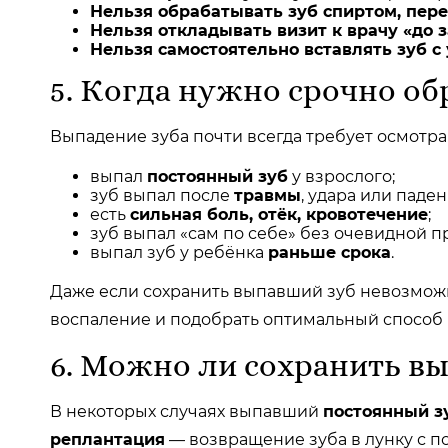
Нельзя обрабатывать зуб спиртом, пер
Нельзя откладывать визит к врачу «до 
Нельзя самостоятельно вставлять зуб с
5. Когда нужно срочно об
Выпадение зуба почти всегда требует осмотра
выпал
постоянный зуб
у взрослого;
зуб выпал после
травмы
, удара или паден
есть
сильная боль, отёк, кровотечение
;
зуб выпал «сам по себе» без очевидной п
выпал зуб у ребёнка
раньше срока
.
Даже если сохранить выпавший зуб невозможно
воспаление и подобрать оптимальный способ 
6. Можно ли сохранить в
В некоторых случаях выпавший
постоянный з
реплантация
— возвращение зуба в лунку с 