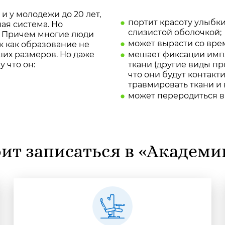
и у молодежи до 20 лет,
портит красоту улыбк
ая система. Но
слизистой оболочкой;
х. Причем многие люди
может вырасти со вре
к как образование не
ших размеров. Но даже
мешает фиксации импла
у что он:
ткани (другие виды пр
что они будут контакт
травмировать ткани и
может переродиться в
ит записаться в «Академ