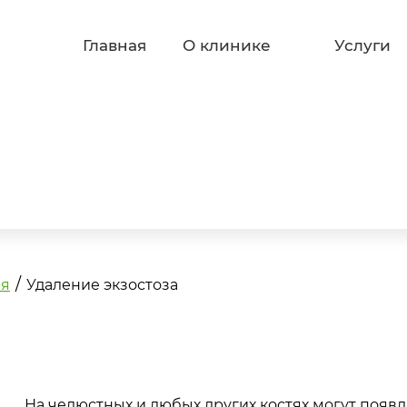
Главная
О клинике
Услуги
/
ия
Удаление экзостоза
На челюстных и любых других костях могут появл