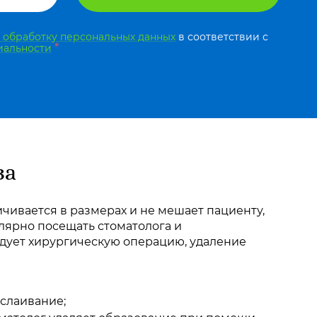
а обработку персональных данных
в соответствии с
*
иальности
за
ичивается в размерах и не мешает пациенту,
улярно посещать стоматолога и
ндует хирургическую операцию, удаление
тслаивание;