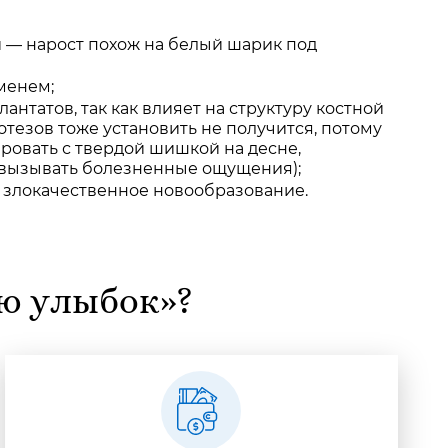
и — нарост похож на белый шарик под
менем;
нтатов, так как влияет на структуру костной
отезов тоже установить не получится, потому
ировать с твердой шишкой на десне,
 вызывать болезненные ощущения);
 злокачественное новообразование.
ию улыбок»?