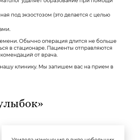
оматолог удаляет образование при помощи
ная под экзостозом (это делается с целью
ами.
ремени. Обычно операция длится не больше
ться в стационаре. Пациенты отправляются
екомендаций от врача.
в нашу клинику. Мы запишем вас на прием в
 улыбок»
Увидела изменения в виде небольших